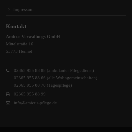
Wir haben uns als ambulanter Pflegedienst auf
Impressum
Wohngemeinschaften für Senioren spezialisiert. Mit der
Spezialisierung im Bereich Demenz erleben wir immer wieder
Kontakt
das wir
GUTES
tun.
Wir sagen
DANKE
für Ihr Feedback!
Amicus Verwaltungs GmbH
Mittelstraße 16
53773 Hennef
Kontakt
02365 955 88 88 (ambulanter Pflegedienst)
02365 955 88 66 (alle Wohngemeinschaften)
Amicus Pflege GmbH & Co KG
02365 955 88 70 (Tagespflege)
Lipper Weg 11a
45770 Marl
02365 955 88 99
info@amicus-pflege.de
Sie haben Fragen?
02365 955 88 88
Schreiben Sie uns per Email