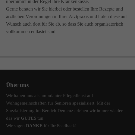
übernimmt in der Regel Ihre Krankenkasse.
info@amicus-pflege.de
Gerne beraten wir Sie hierbei oder bestellen Ihre Rezepte und
ärztlichen Verordnungen in Ihrer Arztpraxis und holen diese auf
Wunsch auch dort für Sie ab, so dass Sie auch organisatorisch
vollkommen entlastet sind.
Über uns
Wir haben uns als ambulanter Pflegedienst auf
Wohngemeinschaften für Senioren spezialisiert. Mit der
Spezialisierung im Bereich Demenz erleben wir immer wieder
das wir
GUTES
tun.
Wir sagen
DANKE
für Ihr Feedback!