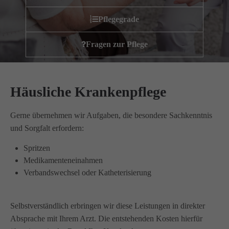
Wir haben uns als ambulanter Pflegedienst auf
Pflegegrade
Wohngemeinschaften für Senioren spezialisiert. Mit der
Spezialisierung im Bereich Demenz erleben wir immer wieder
Fragen zur Pflege
das wir
GUTES
tun.
Wir sagen
DANKE
für Ihr Feedback!
Häusliche Krankenpflege
Kontakt
Gerne übernehmen wir Aufgaben, die besondere Sachkenntnis
und Sorgfalt erfordern:
Amicus Pflege GmbH & Co KG
Spritzen
Lipper Weg 11a
Medikamenteneinahmen
45770 Marl
Verbandswechsel oder Katheterisierung
Sie haben Fragen?
02365 955 88 88
Selbstverständlich erbringen wir diese Leistungen in direkter
Absprache mit Ihrem Arzt. Die entstehenden Kosten hierfür
Schreiben Sie uns per Email