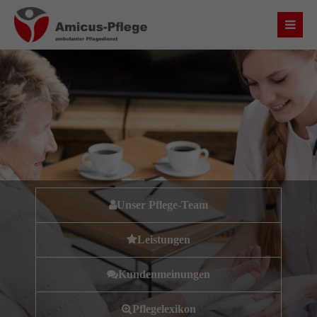
Login
Benutzername
Passwort
Unser Pflege-Team
Anmelden
Leistungen
Register
|
Lost your password?
Kundenmeinungen
Über uns
Pflegelexikon