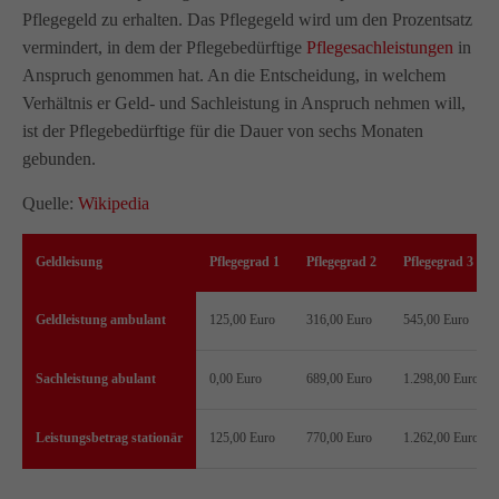
Pflegegeld zu erhalten. Das Pflegegeld wird um den Prozentsatz
info@amicus-pflege.de
vermindert, in dem der Pflegebedürftige
Pflegesachleistungen
in
Anspruch genommen hat. An die Entscheidung, in welchem
Verhältnis er Geld- und Sachleistung in Anspruch nehmen will,
ist der Pflegebedürftige für die Dauer von sechs Monaten
gebunden.
Quelle:
Wikipedia
Geldleisung
Pflegegrad 1
Pflegegrad 2
Pflegegrad 3
Geldleistung ambulant
125,00 Euro
316,00 Euro
545,00 Euro
Sachleistung abulant
0,00 Euro
689,00 Euro
1.298,00 Euro
Leistungsbetrag stationär
125,00 Euro
770,00 Euro
1.262,00 Euro