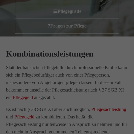
Wir haben uns als ambulanter Pflegedienst auf
Pflegegrade
Wohngemeinschaften für Senioren spezialisiert. Mit der
Spezialisierung im Bereich Demenz erleben wir immer wieder
Fragen zur Pflege
das wir
GUTES
tun.
Wir sagen
DANKE
für Ihr Feedback!
Kombinationsleistungen
Kontakt
Statt der häuslichen Pflegehilfe durch professionelle Kräfte kann
sich ein Pflegebedürftiger auch von einer Pflegeperson,
Amicus Pflege GmbH & Co KG
insbesondere von Angehörigen pflegen lassen. In diesem Fall
Lipper Weg 11a
bekommt er anstelle der Pflegesachleistung nach
§ 37
SGB XI
45770 Marl
ein
Pflegegeld
ausgezahlt.
Es ist nach
§ 38
SGB XI aber auch möglich,
Pflegesachleistung
Sie haben Fragen?
und
Pflegegeld
zu kombinieren. Das heißt, die
02365 955 88 88
Pflegesachleistung nur teilweise in Anspruch zu nehmen und für
den nicht in Anspruch genommenen Teil entsprechend
Schreiben Sie uns per Email