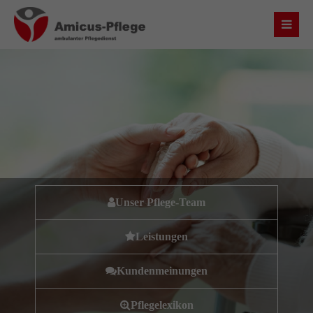
Login
Benutzername
Passwort
Unser Pflege-Team
Anmelden
Leistungen
Register
|
Lost your password?
Kundenmeinungen
Über uns
Pflegelexikon